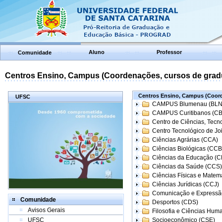
Aluno
Professor
Comunidade
Centros Ensino, Campus (Coordenações, cursos de grad
Centros Ensino, Campus (Coord
UFSC
CAMPUS Blumenau (BLN
CAMPUS Curitibanos (C
Centro de Ciências, Tecn
Centro Tecnológico de Joi
Ciências Agrárias (CCA)
Ciências Biológicas (CCB
Ciências da Educação (
Ciências da Saúde (CCS)
Ciências Físicas e Matem
Ciências Jurídicas (CCJ)
Comunicação e Expressã
Comunidade
Desportos (CDS)
Avisos Gerais
Filosofia e Ciências Hum
UFSC
Socioeconômico (CSE)