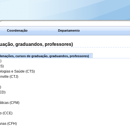
Coordenação
Departamento
uação, graduandos, professores)
enações, cursos de graduação, graduandos, professores)
)
BS)
ologias e Saúde (CTS)
nville (CTJ)
)
CED)
áticas (CFM)
o (CCE)
anas (CFH)