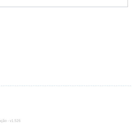
ação
-
v1.526