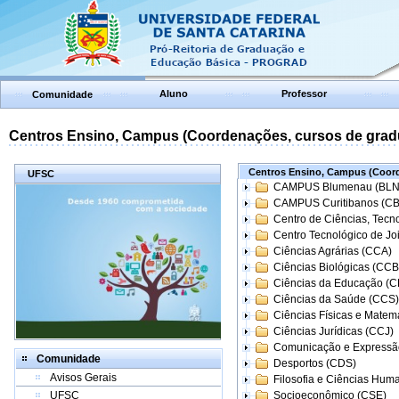
Aluno
Professor
Comunidade
Centros Ensino, Campus (Coordenações, cursos de grad
Centros Ensino, Campus (Coord
UFSC
CAMPUS Blumenau (BLN
CAMPUS Curitibanos (C
Centro de Ciências, Tecn
Centro Tecnológico de Joi
Ciências Agrárias (CCA)
Ciências Biológicas (CCB
Ciências da Educação (
Ciências da Saúde (CCS)
Ciências Físicas e Matem
Ciências Jurídicas (CCJ)
Comunicação e Expressã
Comunidade
Desportos (CDS)
Avisos Gerais
Filosofia e Ciências Hum
UFSC
Socioeconômico (CSE)