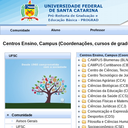
Aluno
Professor
Comunidade
Centros Ensino, Campus (Coordenações, cursos de grad
Centros Ensino, Campus (Coord
UFSC
CAMPUS Blumenau (BLN
CAMPUS Curitibanos (C
Centro de Ciências, Tecn
Centro Tecnológico de Joi
Ciências Agrárias (CCA)
Ciências Biológicas (CCB
Ciências da Educação (
Ciências da Saúde (CCS)
Ciências Físicas e Matem
Ciências Jurídicas (CCJ)
Comunicação e Expressã
Comunidade
Desportos (CDS)
Avisos Gerais
Filosofia e Ciências Hum
UFSC
Socioeconômico (CSE)