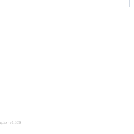
ação
-
v1.526