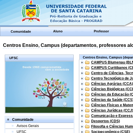
Aluno
Professor
Comunidade
Centros Ensino, Campus (departamentos, professores aloc
Centros Ensino, Campus (depart
UFSC
CAMPUS Blumenau (BL
CAMPUS Curitibanos (C
Centro de Ciências, Tec
Centro Tecnológico de Jo
Ciências Agrárias (CCA)
Ciências Biológicas (CC
Ciências da Educação (
Ciências da Saúde (CCS
Ciências Físicas e Mate
Ciências Jurídicas (CCJ
Comunicação e Express
Comunidade
Desportos (CDS)
Avisos Gerais
Filosofia e Ciências Hu
UFSC
Socioeconômico (CSE)