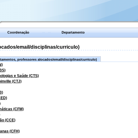
Coordenação
Departamento
ados/email/disciplinas/curriculo)
amentos, professores alocados/email/disciplinas/curriculo)
N)
BS)
nologias e Saúde (CTS)
inville (CTJ)
B)
CED)
)
máticas (CFM)
)
ão (CCE)
manas (CFH)