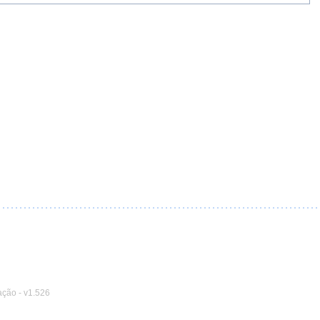
ação
-
v1.526