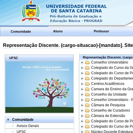
Aluno
Professor
Comunidade
Representação Discente. (cargo-situacao)-[mandato]. Site:
Representação Discente. (cargo-
UFSC
Conselho Universitário
Colegiado do Curso da 
Colegiado do Curso de 
Colegiado do Departame
Centros Acadêmicos
Camara de Ensino da Gr
Conselho da Unidade
Conselho Universitario -
Câmara de Pesquisa
Conselho de Curadores
Câmara de Extensão
Comunidade
Colegiado do Curso de P
Avisos Gerais
Colegiado do Curso de 
UFSC
Núcleo Docente Estrutur