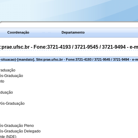
Coordenação
Departamento
prae.ufsc.br - Fone:3721-4193 / 3721-9545 / 3721-9494 - e-
situacao)-[mandato]. Site:prae.ufsc.br - Fone:3721-4193 / 3721-9545 / 3721-9494 - e-
Graduação
Pós-Graduação
nto
aduação
 Pós-Graduação
ós-Graduação Pleno
Pós-Graduação Delegado
ante (NDE)