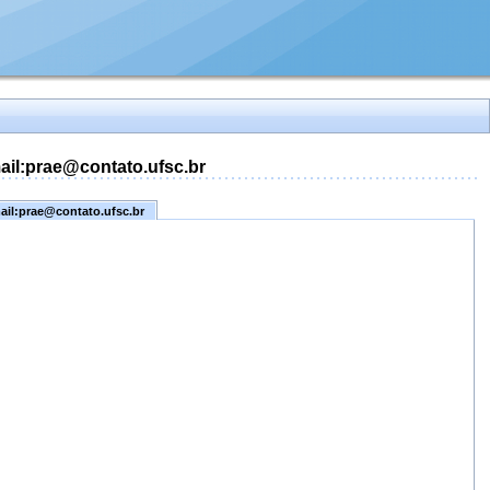
mail:prae@contato.ufsc.br
mail:prae@contato.ufsc.br