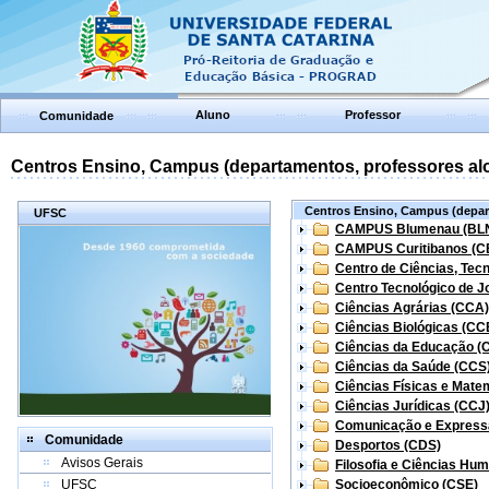
Aluno
Professor
Comunidade
Centros Ensino, Campus (departamentos, professores aloc
Centros Ensino, Campus (depart
UFSC
CAMPUS Blumenau (BL
CAMPUS Curitibanos (C
Centro de Ciências, Tec
Centro Tecnológico de Jo
Ciências Agrárias (CCA)
Ciências Biológicas (CC
Ciências da Educação (
Ciências da Saúde (CCS
Ciências Físicas e Mate
Ciências Jurídicas (CCJ
Comunicação e Express
Comunidade
Desportos (CDS)
Avisos Gerais
Filosofia e Ciências Hu
UFSC
Socioeconômico (CSE)