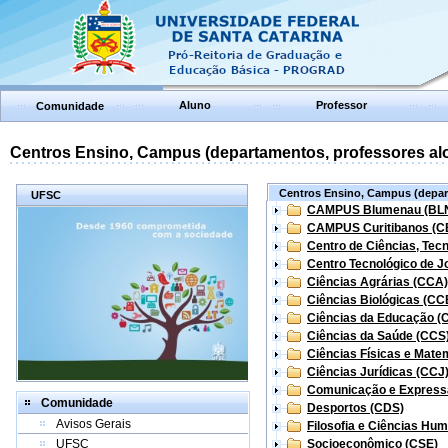
Aluno
Professor
Comunidade
Centros Ensino, Campus (departamentos, professores aloc
Centros Ensino, Campus (depart
UFSC
CAMPUS Blumenau (BL
CAMPUS Curitibanos (C
Centro de Ciências, Tec
Centro Tecnológico de Jo
Ciências Agrárias (CCA)
Ciências Biológicas (CC
Ciências da Educação (
Ciências da Saúde (CCS
Ciências Físicas e Mate
Ciências Jurídicas (CCJ
Comunicação e Express
Comunidade
Desportos (CDS)
Avisos Gerais
Filosofia e Ciências Hu
UFSC
Socioeconômico (CSE)