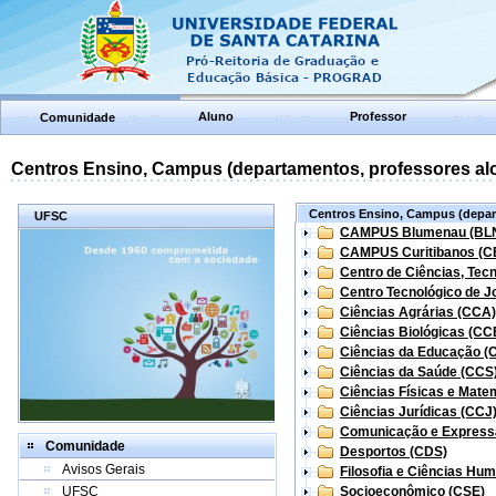
Aluno
Professor
Comunidade
Centros Ensino, Campus (departamentos, professores aloc
Centros Ensino, Campus (depart
UFSC
CAMPUS Blumenau (BL
CAMPUS Curitibanos (C
Centro de Ciências, Tec
Centro Tecnológico de Jo
Ciências Agrárias (CCA)
Ciências Biológicas (CC
Ciências da Educação (
Ciências da Saúde (CCS
Ciências Físicas e Mate
Ciências Jurídicas (CCJ
Comunicação e Express
Comunidade
Desportos (CDS)
Avisos Gerais
Filosofia e Ciências Hu
UFSC
Socioeconômico (CSE)