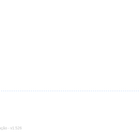
ação
-
v1.526