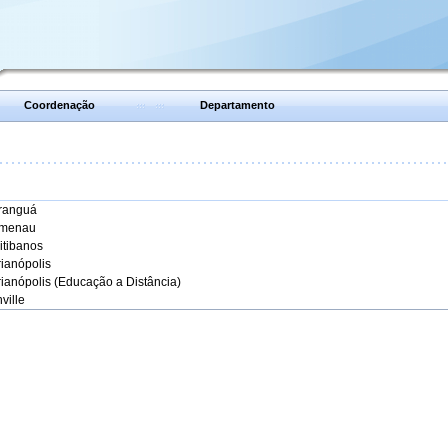
Coordenação
Departamento
aranguá
umenau
itibanos
rianópolis
rianópolis (Educação a Distância)
ville