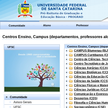
Aluno
Professor
Comunidade
Centros Ensino, Campus (departamentos, professores aloc
Centros Ensino, Campus (depart
UFSC
CAMPUS Blumenau (BL
CAMPUS Curitibanos (C
Centro de Ciências, Tec
Centro Tecnológico de Jo
Ciências Agrárias (CCA)
Ciências Biológicas (CC
Ciências da Educação (
Ciências da Saúde (CCS
Ciências Físicas e Mate
Ciências Jurídicas (CCJ
Comunicação e Express
Comunidade
Desportos (CDS)
Avisos Gerais
Filosofia e Ciências Hu
UFSC
Socioeconômico (CSE)