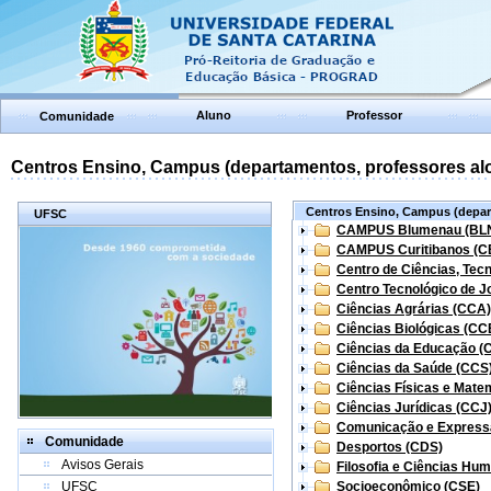
Aluno
Professor
Comunidade
Centros Ensino, Campus (departamentos, professores aloc
Centros Ensino, Campus (depart
UFSC
CAMPUS Blumenau (BL
CAMPUS Curitibanos (C
Centro de Ciências, Tec
Centro Tecnológico de Jo
Ciências Agrárias (CCA)
Ciências Biológicas (CC
Ciências da Educação (
Ciências da Saúde (CCS
Ciências Físicas e Mate
Ciências Jurídicas (CCJ
Comunicação e Express
Comunidade
Desportos (CDS)
Avisos Gerais
Filosofia e Ciências Hu
UFSC
Socioeconômico (CSE)