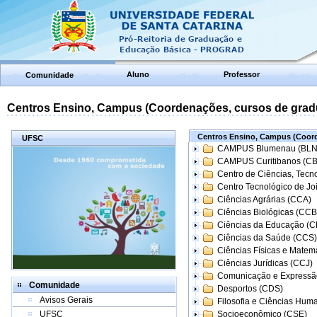
Aluno
Professor
Comunidade
Centros Ensino, Campus (Coordenações, cursos de grad
Centros Ensino, Campus (Coord
UFSC
CAMPUS Blumenau (BLN
CAMPUS Curitibanos (C
Centro de Ciências, Tecn
Centro Tecnológico de Joi
Ciências Agrárias (CCA)
Ciências Biológicas (CCB
Ciências da Educação (
Ciências da Saúde (CCS)
Ciências Físicas e Matem
Ciências Jurídicas (CCJ)
Comunicação e Expressã
Comunidade
Desportos (CDS)
Avisos Gerais
Filosofia e Ciências Hum
UFSC
Socioeconômico (CSE)