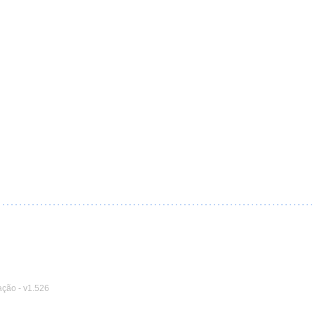
ação
-
v1.526