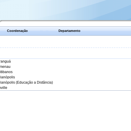
Coordenação
Departamento
aranguá
umenau
itibanos
rianópolis
rianópolis (Educação a Distância)
ville