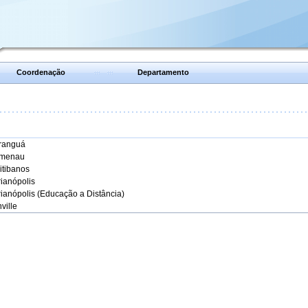
Coordenação
Departamento
aranguá
umenau
itibanos
rianópolis
rianópolis (Educação a Distância)
ville