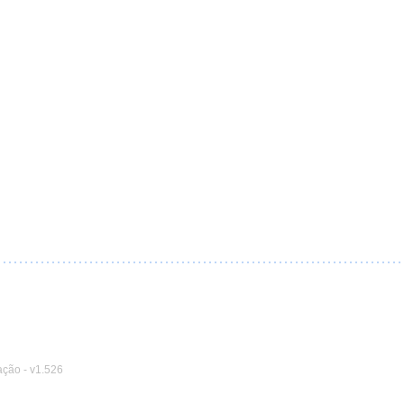
ação
-
v1.526