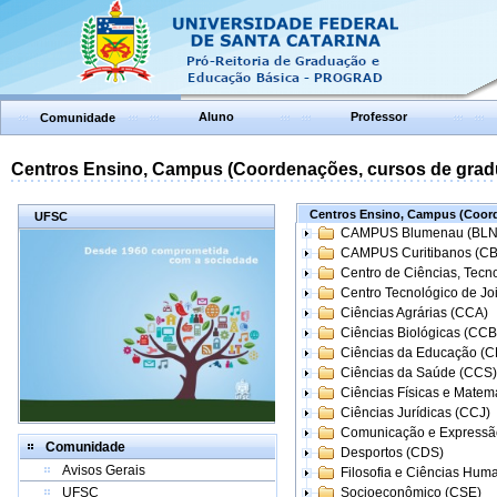
Aluno
Professor
Comunidade
Centros Ensino, Campus (Coordenações, cursos de grad
Centros Ensino, Campus (Coord
UFSC
CAMPUS Blumenau (BLN
CAMPUS Curitibanos (C
Centro de Ciências, Tecn
Centro Tecnológico de Joi
Ciências Agrárias (CCA)
Ciências Biológicas (CCB
Ciências da Educação (
Ciências da Saúde (CCS)
Ciências Físicas e Matem
Ciências Jurídicas (CCJ)
Comunicação e Expressã
Comunidade
Desportos (CDS)
Avisos Gerais
Filosofia e Ciências Hum
UFSC
Socioeconômico (CSE)