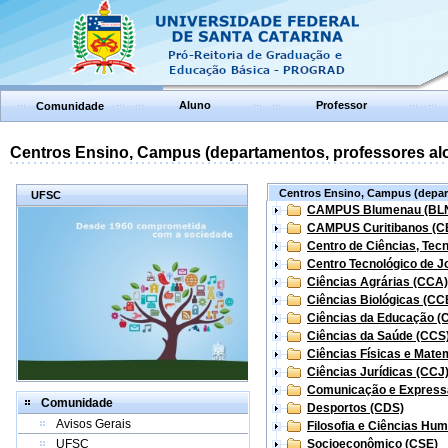
Aluno
Professor
Comunidade
Centros Ensino, Campus (departamentos, professores aloc
Centros Ensino, Campus (depart
UFSC
CAMPUS Blumenau (BL
CAMPUS Curitibanos (C
Centro de Ciências, Tec
Centro Tecnológico de Jo
Ciências Agrárias (CCA)
Ciências Biológicas (CC
Ciências da Educação (
Ciências da Saúde (CCS
Ciências Físicas e Mate
Ciências Jurídicas (CCJ
Comunicação e Express
Comunidade
Desportos (CDS)
Avisos Gerais
Filosofia e Ciências Hu
UFSC
Socioeconômico (CSE)