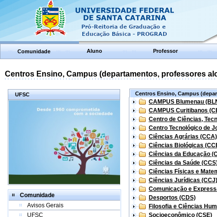
Aluno
Professor
Comunidade
Centros Ensino, Campus (departamentos, professores aloc
Centros Ensino, Campus (depart
UFSC
CAMPUS Blumenau (BL
CAMPUS Curitibanos (C
Centro de Ciências, Tec
Centro Tecnológico de Jo
Ciências Agrárias (CCA)
Ciências Biológicas (CC
Ciências da Educação (
Ciências da Saúde (CCS
Ciências Físicas e Mate
Ciências Jurídicas (CCJ
Comunicação e Express
Comunidade
Desportos (CDS)
Avisos Gerais
Filosofia e Ciências Hu
UFSC
Socioeconômico (CSE)