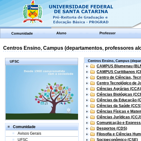
Aluno
Professor
Comunidade
Centros Ensino, Campus (departamentos, professores aloc
Centros Ensino, Campus (depart
UFSC
CAMPUS Blumenau (BL
CAMPUS Curitibanos (C
Centro de Ciências, Tec
Centro Tecnológico de Jo
Ciências Agrárias (CCA)
Ciências Biológicas (CC
Ciências da Educação (
Ciências da Saúde (CCS
Ciências Físicas e Mate
Ciências Jurídicas (CCJ
Comunicação e Express
Comunidade
Desportos (CDS)
Avisos Gerais
Filosofia e Ciências Hu
UFSC
Socioeconômico (CSE)