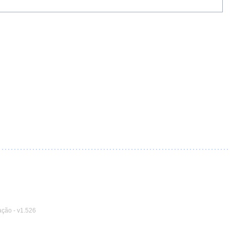
ação
-
v1.526