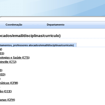
Coordenação
Departamento
ados/email/disciplinas/curriculo)
amentos, professores alocados/email/disciplinas/curriculo)
N)
BS)
nologias e Saúde (CTS)
inville (CTJ)
B)
CED)
)
máticas (CFM)
)
ão (CCE)
manas (CFH)