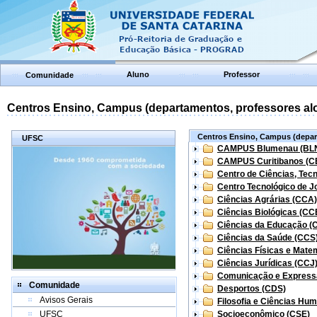
Aluno
Professor
Comunidade
Centros Ensino, Campus (departamentos, professores aloc
Centros Ensino, Campus (depart
UFSC
CAMPUS Blumenau (BL
CAMPUS Curitibanos (C
Centro de Ciências, Tec
Centro Tecnológico de Jo
Ciências Agrárias (CCA)
Ciências Biológicas (CC
Ciências da Educação (
Ciências da Saúde (CCS
Ciências Físicas e Mate
Ciências Jurídicas (CCJ
Comunicação e Express
Comunidade
Desportos (CDS)
Avisos Gerais
Filosofia e Ciências Hu
UFSC
Socioeconômico (CSE)