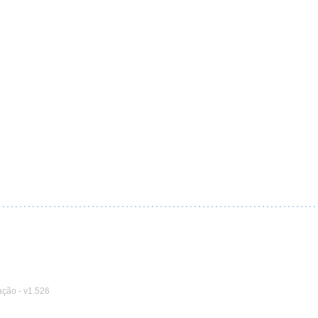
ação
-
v1.526