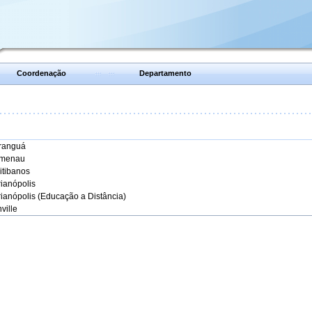
Coordenação
Departamento
aranguá
umenau
itibanos
rianópolis
rianópolis (Educação a Distância)
ville