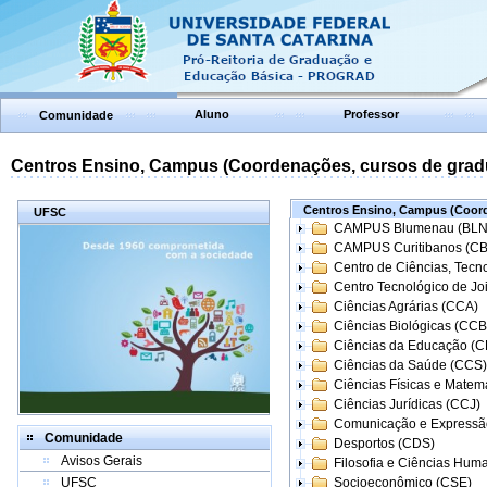
Aluno
Professor
Comunidade
Centros Ensino, Campus (Coordenações, cursos de grad
Centros Ensino, Campus (Coord
UFSC
CAMPUS Blumenau (BLN
CAMPUS Curitibanos (C
Centro de Ciências, Tecn
Centro Tecnológico de Joi
Ciências Agrárias (CCA)
Ciências Biológicas (CCB
Ciências da Educação (
Ciências da Saúde (CCS)
Ciências Físicas e Matem
Ciências Jurídicas (CCJ)
Comunicação e Expressã
Comunidade
Desportos (CDS)
Avisos Gerais
Filosofia e Ciências Hum
UFSC
Socioeconômico (CSE)