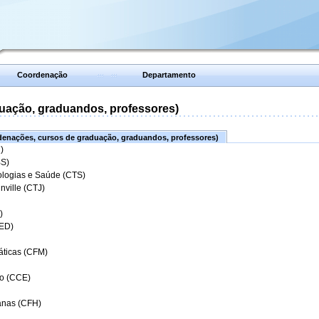
Coordenação
Departamento
uação, graduandos, professores)
enações, cursos de graduação, graduandos, professores)
)
BS)
ologias e Saúde (CTS)
nville (CTJ)
)
CED)
áticas (CFM)
o (CCE)
anas (CFH)