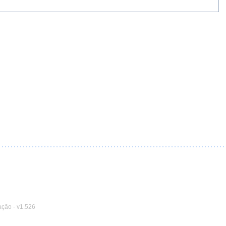
ação
-
v1.526