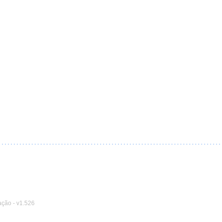
ação
-
v1.526