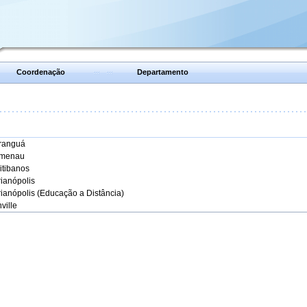
Coordenação
Departamento
aranguá
umenau
itibanos
rianópolis
rianópolis (Educação a Distância)
ville