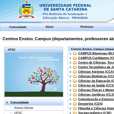
Aluno
Professor
Comunidade
Centros Ensino, Campus (departamentos, professores aloc
Centros Ensino, Campus (depart
UFSC
CAMPUS Blumenau (BL
CAMPUS Curitibanos (C
Centro de Ciências, Tec
Centro Tecnológico de Jo
Ciências Agrárias (CCA)
Ciências Biológicas (CC
Ciências da Educação (
Ciências da Saúde (CCS
Ciências Físicas e Mate
Ciências Jurídicas (CCJ
Comunicação e Express
Comunidade
Desportos (CDS)
Avisos Gerais
Filosofia e Ciências Hu
UFSC
Socioeconômico (CSE)