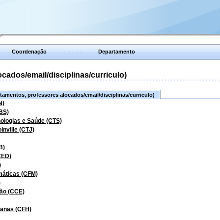
Coordenação
Departamento
ados/email/disciplinas/curriculo)
amentos, professores alocados/email/disciplinas/curriculo)
N)
BS)
nologias e Saúde (CTS)
inville (CTJ)
B)
CED)
)
máticas (CFM)
)
ão (CCE)
manas (CFH)