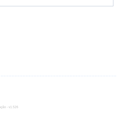
ação
-
v1.526