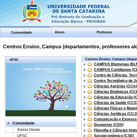
Aluno
Professor
Comunidade
Centros Ensino, Campus (departamentos, professores aloc
Centros Ensino, Campus (depart
UFSC
CAMPUS Blumenau (BL
CAMPUS Curitibanos (C
Centro de Ciências, Tec
Centro Tecnológico de Jo
Ciências Agrárias (CCA)
Ciências Biológicas (CC
Ciências da Educação (
Ciências da Saúde (CCS
Ciências Físicas e Mate
Ciências Jurídicas (CCJ
Comunicação e Express
Comunidade
Desportos (CDS)
Avisos Gerais
Filosofia e Ciências Hu
UFSC
Socioeconômico (CSE)