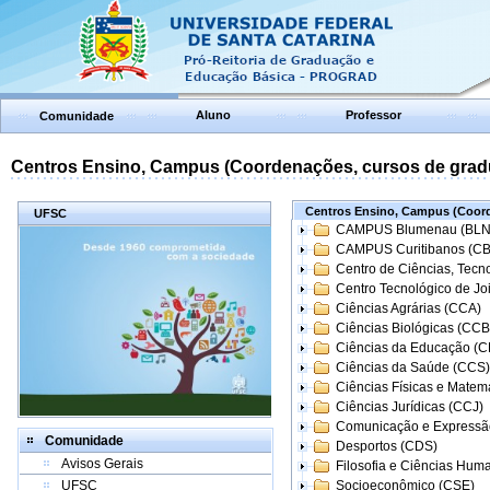
Aluno
Professor
Comunidade
Centros Ensino, Campus (Coordenações, cursos de grad
Centros Ensino, Campus (Coord
UFSC
CAMPUS Blumenau (BLN
CAMPUS Curitibanos (C
Centro de Ciências, Tecn
Centro Tecnológico de Joi
Ciências Agrárias (CCA)
Ciências Biológicas (CCB
Ciências da Educação (
Ciências da Saúde (CCS)
Ciências Físicas e Matem
Ciências Jurídicas (CCJ)
Comunicação e Expressã
Comunidade
Desportos (CDS)
Avisos Gerais
Filosofia e Ciências Hum
UFSC
Socioeconômico (CSE)