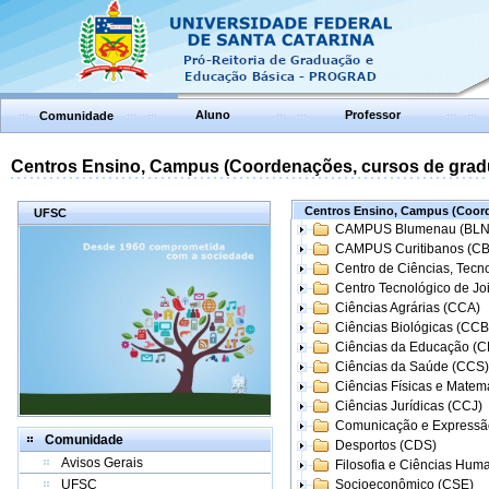
Aluno
Professor
Comunidade
Centros Ensino, Campus (Coordenações, cursos de grad
Centros Ensino, Campus (Coord
UFSC
CAMPUS Blumenau (BLN
CAMPUS Curitibanos (C
Centro de Ciências, Tecn
Centro Tecnológico de Joi
Ciências Agrárias (CCA)
Ciências Biológicas (CCB
Ciências da Educação (
Ciências da Saúde (CCS)
Ciências Físicas e Matem
Ciências Jurídicas (CCJ)
Comunicação e Expressã
Comunidade
Desportos (CDS)
Avisos Gerais
Filosofia e Ciências Hum
UFSC
Socioeconômico (CSE)