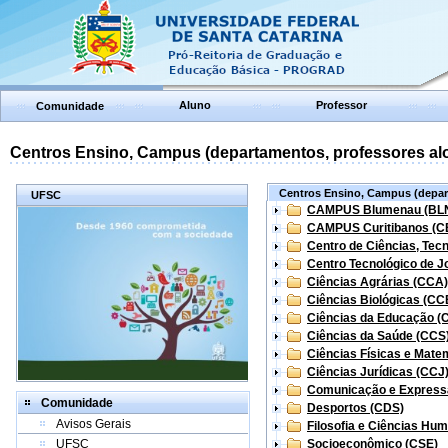
Aluno
Professor
Comunidade
Centros Ensino, Campus (departamentos, professores aloc
Centros Ensino, Campus (depart
UFSC
CAMPUS Blumenau (BL
CAMPUS Curitibanos (C
Centro de Ciências, Tec
Centro Tecnológico de Jo
Ciências Agrárias (CCA)
Ciências Biológicas (CC
Ciências da Educação (
Ciências da Saúde (CCS
Ciências Físicas e Mate
Ciências Jurídicas (CCJ
Comunicação e Express
Comunidade
Desportos (CDS)
Avisos Gerais
Filosofia e Ciências Hu
UFSC
Socioeconômico (CSE)