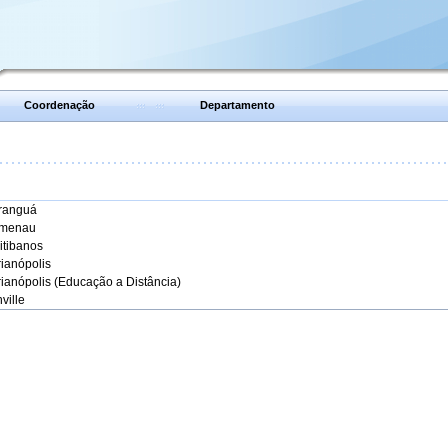
Coordenação
Departamento
aranguá
umenau
itibanos
rianópolis
rianópolis (Educação a Distância)
ville