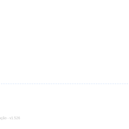
ação
-
v1.526