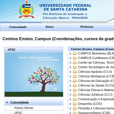
Aluno
Professor
Comunidade
Centros Ensino, Campus (Coordenações, cursos de grad
Centros Ensino, Campus (Coord
UFSC
CAMPUS Blumenau (BLN
CAMPUS Curitibanos (C
Centro de Ciências, Tecn
Centro Tecnológico de Joi
Ciências Agrárias (CCA)
Ciências Biológicas (CCB
Ciências da Educação (
Ciências da Saúde (CCS)
Ciências Físicas e Matem
Ciências Jurídicas (CCJ)
Comunicação e Expressã
Comunidade
Desportos (CDS)
Avisos Gerais
Filosofia e Ciências Hum
UFSC
Socioeconômico (CSE)