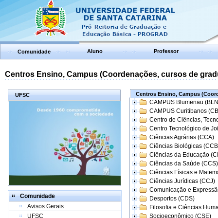
Aluno
Professor
Comunidade
Centros Ensino, Campus (Coordenações, cursos de grad
Centros Ensino, Campus (Coord
UFSC
CAMPUS Blumenau (BLN
CAMPUS Curitibanos (C
Centro de Ciências, Tecn
Centro Tecnológico de Joi
Ciências Agrárias (CCA)
Ciências Biológicas (CCB
Ciências da Educação (
Ciências da Saúde (CCS)
Ciências Físicas e Matem
Ciências Jurídicas (CCJ)
Comunicação e Expressã
Comunidade
Desportos (CDS)
Avisos Gerais
Filosofia e Ciências Hum
UFSC
Socioeconômico (CSE)