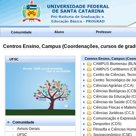
Aluno
Professor
Comunidade
Centros Ensino, Campus (Coordenações, cursos de grad
Centros Ensino, Campus (Coord
UFSC
CAMPUS Blumenau (BLN
CAMPUS Curitibanos (C
Centro de Ciências, Tecn
Centro Tecnológico de Joi
Ciências Agrárias (CCA)
Ciências Biológicas (CCB
Ciências da Educação (
Ciências da Saúde (CCS)
Ciências Físicas e Matem
Ciências Jurídicas (CCJ)
Comunicação e Expressã
Comunidade
Desportos (CDS)
Avisos Gerais
Filosofia e Ciências Hum
UFSC
Socioeconômico (CSE)