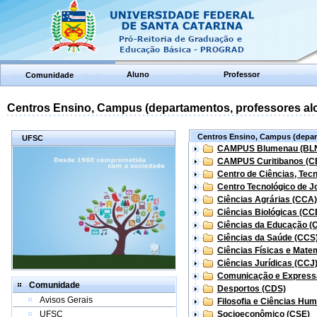
Aluno
Professor
Comunidade
Centros Ensino, Campus (departamentos, professores aloc
Centros Ensino, Campus (depart
UFSC
CAMPUS Blumenau (BL
CAMPUS Curitibanos (C
Centro de Ciências, Tec
Centro Tecnológico de Jo
Ciências Agrárias (CCA)
Ciências Biológicas (CC
Ciências da Educação (
Ciências da Saúde (CCS
Ciências Físicas e Mate
Ciências Jurídicas (CCJ
Comunicação e Express
Comunidade
Desportos (CDS)
Avisos Gerais
Filosofia e Ciências Hu
UFSC
Socioeconômico (CSE)