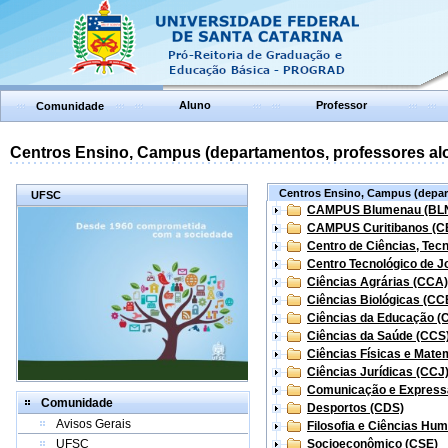
Aluno
Professor
Comunidade
Centros Ensino, Campus (departamentos, professores aloc
Centros Ensino, Campus (depart
UFSC
CAMPUS Blumenau (BL
CAMPUS Curitibanos (C
Centro de Ciências, Tec
Centro Tecnológico de Jo
Ciências Agrárias (CCA)
Ciências Biológicas (CC
Ciências da Educação (
Ciências da Saúde (CCS
Ciências Físicas e Mate
Ciências Jurídicas (CCJ
Comunicação e Express
Comunidade
Desportos (CDS)
Avisos Gerais
Filosofia e Ciências Hu
UFSC
Socioeconômico (CSE)