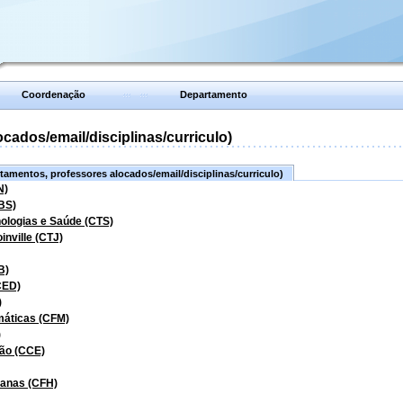
Coordenação
Departamento
ados/email/disciplinas/curriculo)
amentos, professores alocados/email/disciplinas/curriculo)
N)
BS)
nologias e Saúde (CTS)
inville (CTJ)
B)
CED)
)
máticas (CFM)
)
ão (CCE)
manas (CFH)