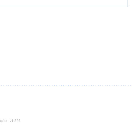
ação
-
v1.526