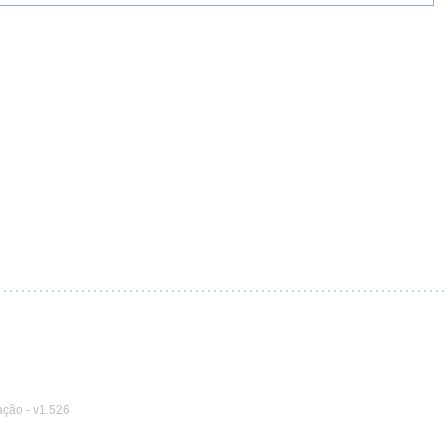
ação
-
v1.526