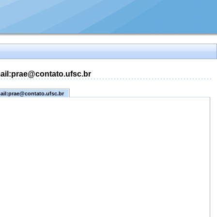
mail:prae@contato.ufsc.br
mail:prae@contato.ufsc.br