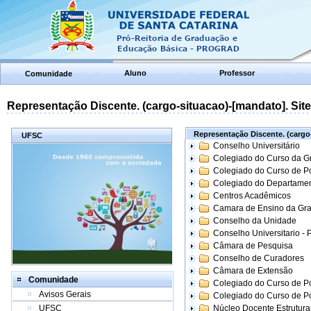
Aluno
Professor
Comunidade
Representação Discente. (cargo-situacao)-[mandato]. Site:
Representação Discente. (cargo-
UFSC
Conselho Universitário
Colegiado do Curso da 
Colegiado do Curso de 
Colegiado do Departame
Centros Acadêmicos
Camara de Ensino da Gr
Conselho da Unidade
Conselho Universitario -
Câmara de Pesquisa
Conselho de Curadores
Câmara de Extensão
Comunidade
Colegiado do Curso de P
Avisos Gerais
Colegiado do Curso de 
UFSC
Núcleo Docente Estrutur