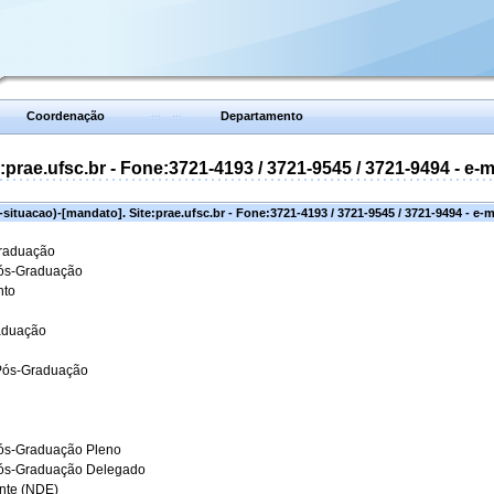
Coordenação
Departamento
prae.ufsc.br - Fone:3721-4193 / 3721-9545 / 3721-9494 - e-
situacao)-[mandato]. Site:prae.ufsc.br - Fone:3721-4193 / 3721-9545 / 3721-9494 - e-
Graduação
Pós-Graduação
nto
aduação
 Pós-Graduação
ós-Graduação Pleno
Pós-Graduação Delegado
ante (NDE)