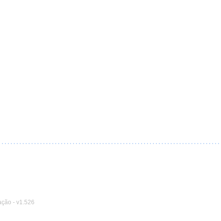
ação
-
v1.526