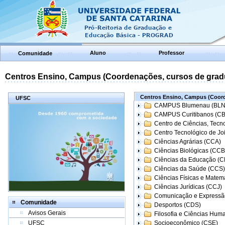
Aluno
Professor
Comunidade
Centros Ensino, Campus (Coordenações, cursos de grad
Centros Ensino, Campus (Coord
UFSC
CAMPUS Blumenau (BLN
CAMPUS Curitibanos (C
Centro de Ciências, Tecn
Centro Tecnológico de Joi
Ciências Agrárias (CCA)
Ciências Biológicas (CCB
Ciências da Educação (
Ciências da Saúde (CCS)
Ciências Físicas e Matem
Ciências Jurídicas (CCJ)
Comunicação e Expressã
Comunidade
Desportos (CDS)
Avisos Gerais
Filosofia e Ciências Hum
UFSC
Socioeconômico (CSE)