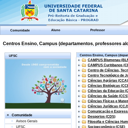
Aluno
Professor
Comunidade
Centros Ensino, Campus (departamentos, professores aloc
Centros Ensino, Campus (depart
UFSC
CAMPUS Blumenau (BL
CAMPUS Curitibanos (C
Centro de Ciências, Tec
Centro Tecnológico de Jo
Ciências Agrárias (CCA)
Ciências Biológicas (CC
Ciências da Educação (
Ciências da Saúde (CCS
Ciências Físicas e Mate
Ciências Jurídicas (CCJ
Comunicação e Express
Comunidade
Desportos (CDS)
Avisos Gerais
Filosofia e Ciências Hu
UFSC
Socioeconômico (CSE)