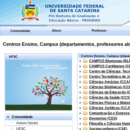
Aluno
Professor
Comunidade
Centros Ensino, Campus (departamentos, professores aloc
Centros Ensino, Campus (depart
UFSC
CAMPUS Blumenau (BL
CAMPUS Curitibanos (C
Centro de Ciências, Tec
Centro Tecnológico de Jo
Ciências Agrárias (CCA)
Ciências Biológicas (CC
Ciências da Educação (
Ciências da Saúde (CCS
Ciências Físicas e Mate
Ciências Jurídicas (CCJ
Comunicação e Express
Comunidade
Desportos (CDS)
Avisos Gerais
Filosofia e Ciências Hu
UFSC
Socioeconômico (CSE)