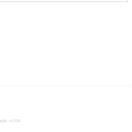
ação
-
v1.526