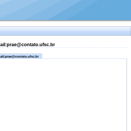
mail:prae@contato.ufsc.br
mail:prae@contato.ufsc.br