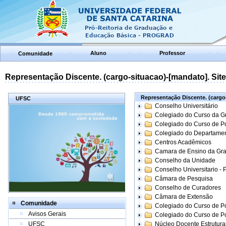
Aluno
Professor
Comunidade
Representação Discente. (cargo-situacao)-[mandato]. Site:
Representação Discente. (cargo-
UFSC
Conselho Universitário
Colegiado do Curso da 
Colegiado do Curso de 
Colegiado do Departame
Centros Acadêmicos
Camara de Ensino da Gr
Conselho da Unidade
Conselho Universitario -
Câmara de Pesquisa
Conselho de Curadores
Câmara de Extensão
Comunidade
Colegiado do Curso de P
Avisos Gerais
Colegiado do Curso de 
UFSC
Núcleo Docente Estrutur