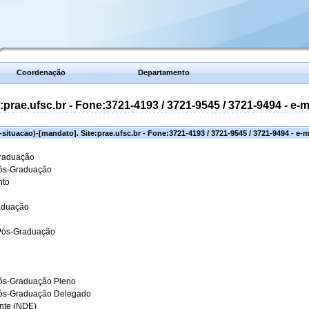
Coordenação
Departamento
prae.ufsc.br - Fone:3721-4193 / 3721-9545 / 3721-9494 - e-
situacao)-[mandato]. Site:prae.ufsc.br - Fone:3721-4193 / 3721-9545 / 3721-9494 - e-
Graduação
Pós-Graduação
nto
aduação
 Pós-Graduação
ós-Graduação Pleno
Pós-Graduação Delegado
ante (NDE)