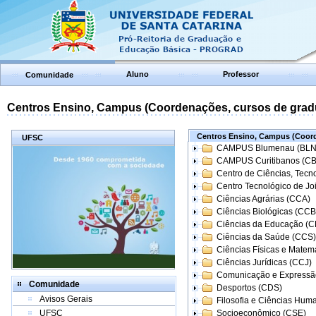
Aluno
Professor
Comunidade
Centros Ensino, Campus (Coordenações, cursos de grad
Centros Ensino, Campus (Coord
UFSC
CAMPUS Blumenau (BLN
CAMPUS Curitibanos (C
Centro de Ciências, Tecn
Centro Tecnológico de Joi
Ciências Agrárias (CCA)
Ciências Biológicas (CCB
Ciências da Educação (
Ciências da Saúde (CCS)
Ciências Físicas e Matem
Ciências Jurídicas (CCJ)
Comunicação e Expressã
Comunidade
Desportos (CDS)
Avisos Gerais
Filosofia e Ciências Hum
UFSC
Socioeconômico (CSE)