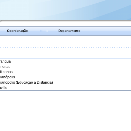
Coordenação
Departamento
aranguá
umenau
itibanos
rianópolis
rianópolis (Educação a Distância)
ville