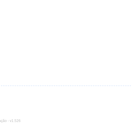
ação
-
v1.526