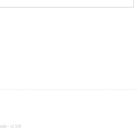
ação
-
v1.526