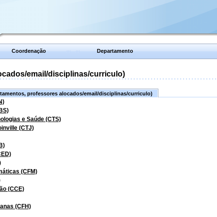
Coordenação
Departamento
ados/email/disciplinas/curriculo)
amentos, professores alocados/email/disciplinas/curriculo)
N)
BS)
nologias e Saúde (CTS)
inville (CTJ)
B)
CED)
)
máticas (CFM)
)
ão (CCE)
manas (CFH)