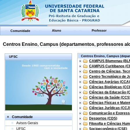
Aluno
Professor
Comunidade
Centros Ensino, Campus (departamentos, professores aloc
Centros Ensino, Campus (depart
UFSC
CAMPUS Blumenau (BL
CAMPUS Curitibanos (C
Centro de Ciências, Tec
Centro Tecnológico de Jo
Ciências Agrárias (CCA)
Ciências Biológicas (CC
Ciências da Educação (
Ciências da Saúde (CCS
Ciências Físicas e Mate
Ciências Jurídicas (CCJ
Comunicação e Express
Comunidade
Desportos (CDS)
Avisos Gerais
Filosofia e Ciências Hu
UFSC
Socioeconômico (CSE)