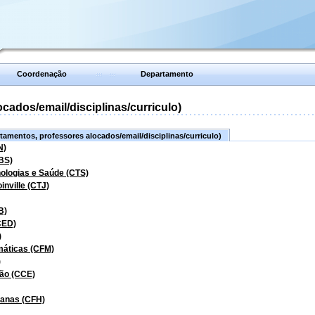
Coordenação
Departamento
ados/email/disciplinas/curriculo)
amentos, professores alocados/email/disciplinas/curriculo)
N)
BS)
nologias e Saúde (CTS)
inville (CTJ)
B)
CED)
)
máticas (CFM)
)
ão (CCE)
manas (CFH)