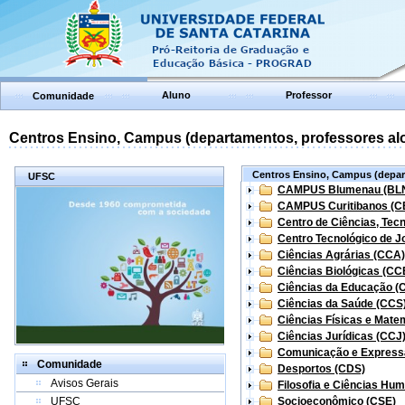
Aluno
Professor
Comunidade
Centros Ensino, Campus (departamentos, professores aloc
Centros Ensino, Campus (depart
UFSC
CAMPUS Blumenau (BL
CAMPUS Curitibanos (C
Centro de Ciências, Tec
Centro Tecnológico de Jo
Ciências Agrárias (CCA)
Ciências Biológicas (CC
Ciências da Educação (
Ciências da Saúde (CCS
Ciências Físicas e Mate
Ciências Jurídicas (CCJ
Comunicação e Express
Comunidade
Desportos (CDS)
Avisos Gerais
Filosofia e Ciências Hu
UFSC
Socioeconômico (CSE)