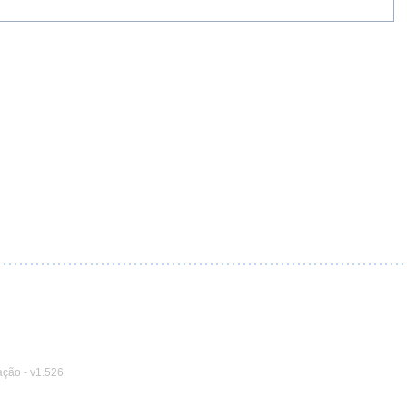
ação
-
v1.526