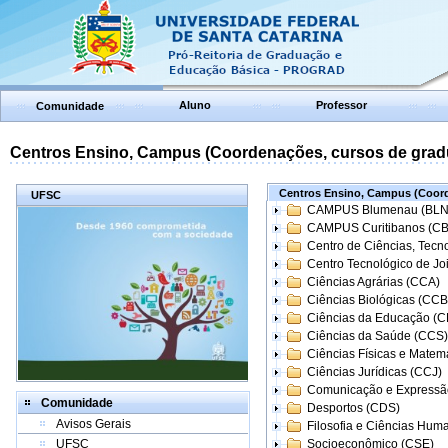
Aluno
Professor
Comunidade
Centros Ensino, Campus (Coordenações, cursos de grad
Centros Ensino, Campus (Coord
UFSC
CAMPUS Blumenau (BLN
CAMPUS Curitibanos (C
Centro de Ciências, Tecn
Centro Tecnológico de Joi
Ciências Agrárias (CCA)
Ciências Biológicas (CCB
Ciências da Educação (
Ciências da Saúde (CCS)
Ciências Físicas e Matem
Ciências Jurídicas (CCJ)
Comunicação e Expressã
Comunidade
Desportos (CDS)
Avisos Gerais
Filosofia e Ciências Hum
UFSC
Socioeconômico (CSE)