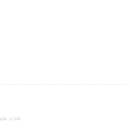
ação
-
v1.526