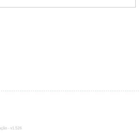
ação
-
v1.526