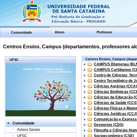
Aluno
Professor
Comunidade
Centros Ensino, Campus (departamentos, professores aloc
Centros Ensino, Campus (depart
UFSC
CAMPUS Blumenau (BL
CAMPUS Curitibanos (C
Centro de Ciências, Tec
Centro Tecnológico de Jo
Ciências Agrárias (CCA)
Ciências Biológicas (CC
Ciências da Educação (
Ciências da Saúde (CCS
Ciências Físicas e Mate
Ciências Jurídicas (CCJ
Comunicação e Express
Comunidade
Desportos (CDS)
Avisos Gerais
Filosofia e Ciências Hu
UFSC
Socioeconômico (CSE)