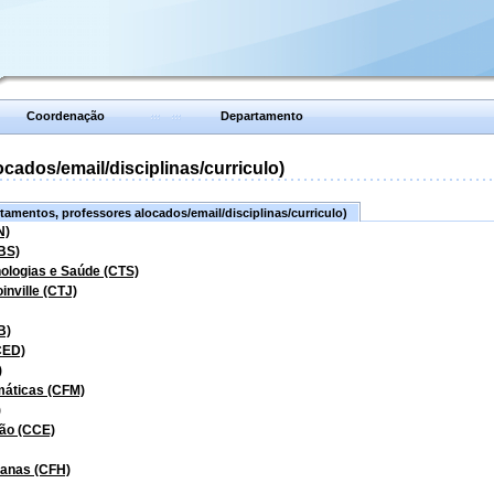
Coordenação
Departamento
ados/email/disciplinas/curriculo)
amentos, professores alocados/email/disciplinas/curriculo)
N)
BS)
nologias e Saúde (CTS)
inville (CTJ)
B)
CED)
)
máticas (CFM)
)
ão (CCE)
manas (CFH)