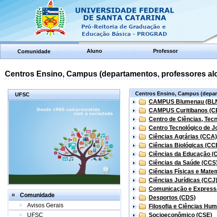
Aluno
Professor
Comunidade
Centros Ensino, Campus (departamentos, professores aloc
Centros Ensino, Campus (depart
UFSC
CAMPUS Blumenau (BL
CAMPUS Curitibanos (C
Centro de Ciências, Tec
Centro Tecnológico de Jo
Ciências Agrárias (CCA)
Ciências Biológicas (CC
Ciências da Educação (
Ciências da Saúde (CCS
Ciências Físicas e Mate
Ciências Jurídicas (CCJ
Comunicação e Express
Comunidade
Desportos (CDS)
Avisos Gerais
Filosofia e Ciências Hu
UFSC
Socioeconômico (CSE)