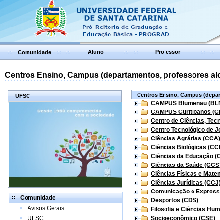
Aluno
Professor
Comunidade
Centros Ensino, Campus (departamentos, professores aloc
Centros Ensino, Campus (depart
UFSC
CAMPUS Blumenau (BL
CAMPUS Curitibanos (C
Centro de Ciências, Tec
Centro Tecnológico de Jo
Ciências Agrárias (CCA)
Ciências Biológicas (CC
Ciências da Educação (
Ciências da Saúde (CCS
Ciências Físicas e Mate
Ciências Jurídicas (CCJ
Comunicação e Express
Comunidade
Desportos (CDS)
Avisos Gerais
Filosofia e Ciências Hu
UFSC
Socioeconômico (CSE)