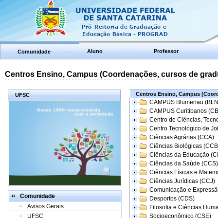
Aluno
Professor
Comunidade
Centros Ensino, Campus (Coordenações, cursos de grad
Centros Ensino, Campus (Coord
UFSC
CAMPUS Blumenau (BLN
CAMPUS Curitibanos (C
Centro de Ciências, Tecn
Centro Tecnológico de Joi
Ciências Agrárias (CCA)
Ciências Biológicas (CCB
Ciências da Educação (
Ciências da Saúde (CCS)
Ciências Físicas e Matem
Ciências Jurídicas (CCJ)
Comunicação e Expressã
Comunidade
Desportos (CDS)
Avisos Gerais
Filosofia e Ciências Hum
UFSC
Socioeconômico (CSE)