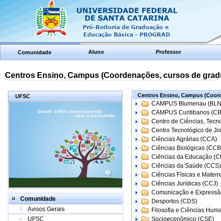
Aluno
Professor
Comunidade
Centros Ensino, Campus (Coordenações, cursos de grad
Centros Ensino, Campus (Coord
UFSC
CAMPUS Blumenau (BLN
CAMPUS Curitibanos (C
Centro de Ciências, Tecn
Centro Tecnológico de Joi
Ciências Agrárias (CCA)
Ciências Biológicas (CCB
Ciências da Educação (
Ciências da Saúde (CCS)
Ciências Físicas e Matem
Ciências Jurídicas (CCJ)
Comunicação e Expressã
Comunidade
Desportos (CDS)
Avisos Gerais
Filosofia e Ciências Hum
UFSC
Socioeconômico (CSE)